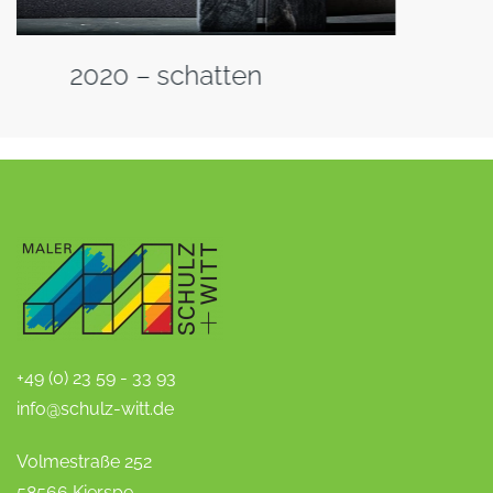
2019 – metal nuance
+49 (0) 23 59 - 33 93
info@schulz-witt.de
Volmestraße 252
58566 Kierspe