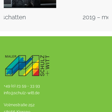
2019 – metal nuance
+49 (0) 23 59 - 33 93
info@schulz-witt.de
Volmestraße 252
58566 Kierspe